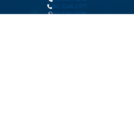
(61) 3248-2377
(61) 3364-1078
contato.qualisystem@gmail.com
Localização
Quadra CRS 505 Bloco A, Entrada 29 sala 101
Asa Sul, Brasília - DF
CEP: 70350-510