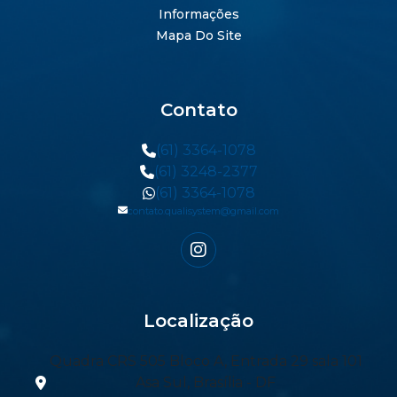
Informações
Mapa Do Site
Contato
(61) 3364-1078
(61) 3248-2377
(61) 3364-1078
contato.qualisystem@gmail.com
Localização
Quadra CRS 505 Bloco A, Entrada 29 sala 101
Asa Sul, Brasília - DF