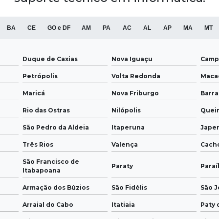
BA
CE
GO e DF
AM
PA
AC
AL
AP
MA
MT
Duque de Caxias
Nova Iguaçu
Camp
Petrópolis
Volta Redonda
Maca
Maricá
Nova Friburgo
Barr
Rio das Ostras
Nilópolis
Quei
São Pedro da Aldeia
Itaperuna
Japer
Três Rios
Valença
Cach
São Francisco de
Paraty
Paraí
Itabapoana
Armação dos Búzios
São Fidélis
São J
Arraial do Cabo
Itatiaia
Paty 