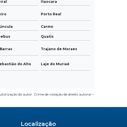
iral
Itaocara
eiro
Porto Real
úncula
Carmo
pebus
Quatis
Barras
Trajano de Moraes
ebastião do Alto
Laje do Muriaé
utorização do autor. Crime de violação de direito autoral –
Localização