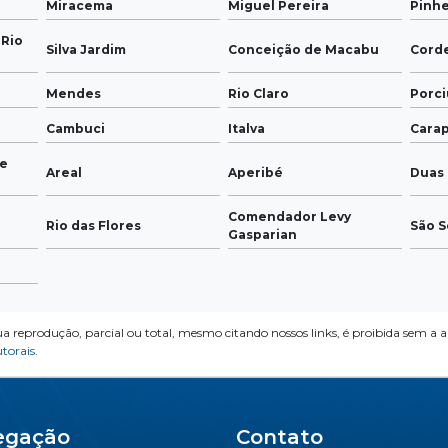
Miracema
Miguel Pereira
Pinhe
 Rio
Silva Jardim
Conceição de Macabu
Cord
Mendes
Rio Claro
Porci
Cambuci
Italva
Cara
de
Areal
Aperibé
Duas 
Comendador Levy
Rio das Flores
São S
Gasparian
ua reprodução, parcial ou total, mesmo citando nossos links, é proibida sem a a
utorais
.
egação
Contato