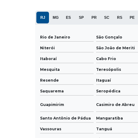
RJ
MG
ES
SP
PR
SC
RS
PE
Rio de Janeiro
São Gonçalo
Niterói
São João de Meriti
Itaboraí
Cabo Frio
Mesquita
Teresópolis
Resende
Itaguaí
Saquarema
Seropédica
Guapimirim
Casimiro de Abreu
Santo Antônio de Pádua
Mangaratiba
Vassouras
Tanguá