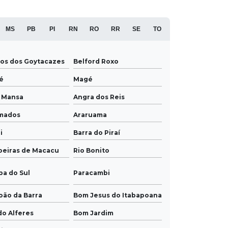
MS
PB
PI
RN
RO
RR
SE
TO
os dos Goytacazes
Belford Roxo
é
Magé
a Mansa
Angra dos Reis
mados
Araruama
i
Barra do Piraí
oeiras de Macacu
Rio Bonito
ba do Sul
Paracambi
oão da Barra
Bom Jesus do Itabapoana
do Alferes
Bom Jardim