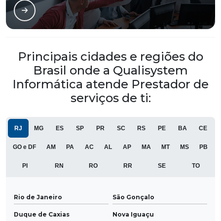
Principais cidades e regiões do
Brasil onde a Qualisystem
Informática atende Prestador de
serviços de ti:
RJ
MG
ES
SP
PR
SC
RS
PE
BA
CE
GO e DF
AM
PA
AC
AL
AP
MA
MT
MS
PB
PI
RN
RO
RR
SE
TO
Rio de Janeiro
São Gonçalo
Duque de Caxias
Nova Iguaçu