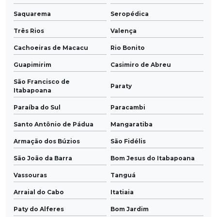
Saquarema
Seropédica
Três Rios
Valença
Cachoeiras de Macacu
Rio Bonito
Guapimirim
Casimiro de Abreu
São Francisco de
Paraty
Itabapoana
Paraíba do Sul
Paracambi
Santo Antônio de Pádua
Mangaratiba
Armação dos Búzios
São Fidélis
São João da Barra
Bom Jesus do Itabapoana
Vassouras
Tanguá
Arraial do Cabo
Itatiaia
Paty do Alferes
Bom Jardim