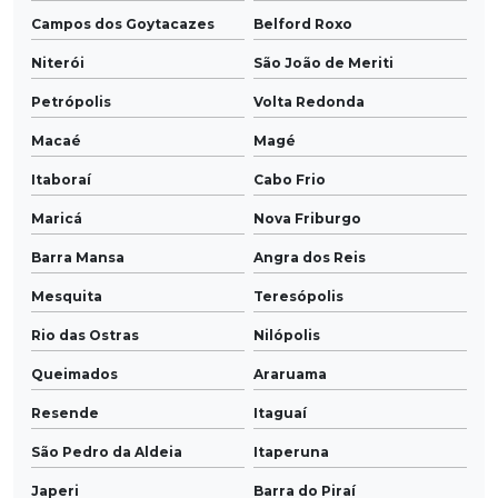
Campos dos Goytacazes
Belford Roxo
Niterói
São João de Meriti
Petrópolis
Volta Redonda
Macaé
Magé
Itaboraí
Cabo Frio
Maricá
Nova Friburgo
Barra Mansa
Angra dos Reis
Mesquita
Teresópolis
Rio das Ostras
Nilópolis
Queimados
Araruama
Resende
Itaguaí
São Pedro da Aldeia
Itaperuna
Japeri
Barra do Piraí