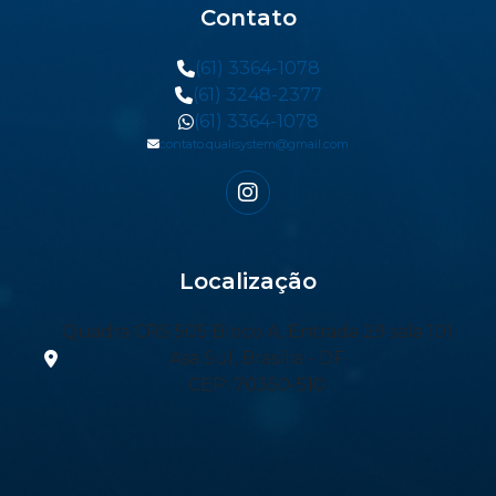
Contato
(61) 3364-1078
(61) 3248-2377
(61) 3364-1078
contato.qualisystem@gmail.com
Localização
Quadra CRS 505 Bloco A, Entrada 29 sala 101
Asa Sul, Brasília - DF
CEP: 70350-510