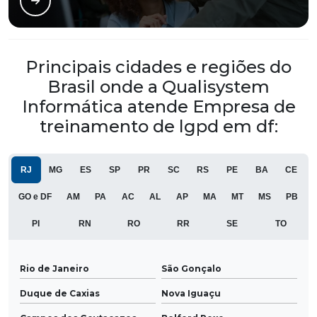
Principais cidades e regiões do
Brasil onde a Qualisystem
Informática atende Empresa de
treinamento de lgpd em df:
RJ
MG
ES
SP
PR
SC
RS
PE
BA
CE
GO e DF
AM
PA
AC
AL
AP
MA
MT
MS
PB
PI
RN
RO
RR
SE
TO
Rio de Janeiro
São Gonçalo
Duque de Caxias
Nova Iguaçu