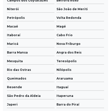
Campos dos Goytacazes
Belford Roxo
Niterói
São João de Meriti
Petrópolis
Volta Redonda
Macaé
Magé
Itaboraí
Cabo Frio
Maricá
Nova Friburgo
Barra Mansa
Angra dos Reis
Mesquita
Teresópolis
Rio das Ostras
Nilópolis
Queimados
Araruama
Resende
Itaguaí
São Pedro da Aldeia
Itaperuna
Japeri
Barra do Piraí