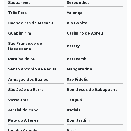
Saquarema
Seropédica
Três Rios
Valença
Cachoeiras de Macacu
Rio Bonito
Guapimirim
Casimiro de Abreu
São Francisco de
Paraty
Itabapoana
Paraíba do Sul
Paracambi
Santo Antônio de Pádua
Mangaratiba
Armação dos Búzios
São Fidélis
São João da Barra
Bom Jesus do Itabapoana
Vassouras
Tanguá
Arraial do Cabo
Itatiaia
Paty do Alferes
Bom Jardim
Iguaba Grande
Piraí