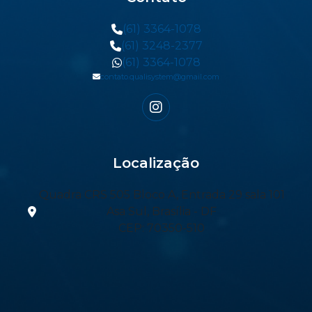
(61) 3364-1078
(61) 3248-2377
(61) 3364-1078
contato.qualisystem@gmail.com
Localização
Quadra CRS 505 Bloco A, Entrada 29 sala 101
Asa Sul, Brasília - DF
CEP: 70350-510