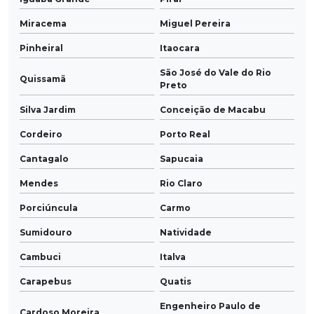
Miracema
Miguel Pereira
Pinheiral
Itaocara
São José do Vale do Rio
Quissamã
Preto
Silva Jardim
Conceição de Macabu
Cordeiro
Porto Real
Cantagalo
Sapucaia
Mendes
Rio Claro
Porciúncula
Carmo
Sumidouro
Natividade
Cambuci
Italva
Carapebus
Quatis
Engenheiro Paulo de
Cardoso Moreira